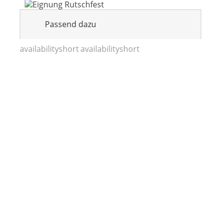
Passend dazu
availabilityshort
availabilityshort
2123c/44cm
2123b+d/44cm
2123b+d/44cm
natur lackiert
natur lackiert
natur lackiert
1,54 €
1,34 €
1,30 €