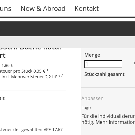
 uns
Now & Abroad
Kontakt
hör
35cm Buche natur
rt
Menge
s
1,86 €
teuer pro Stück
0,35 €
*
Stückzahl gesamt
/
s inkl. Mehrwertsteuer
2,21 €
*
Anpassen
eis
Logo
Für die Individualisieru
nötig. Mehr Informatio
teuer der gewählten VPE
17,67