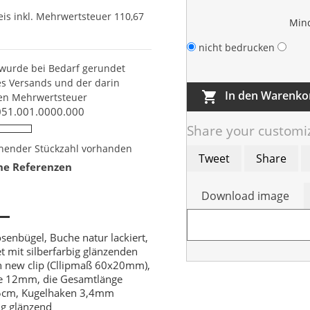
is inkl. Mehrwertsteuer
110,67
Min
nicht bedrucken
wurde bei Bedarf gerundet
es Versands und der darin
In den Warenko

en Mehrwertsteuer
51.001.0000.000
Share your customiz
chender Stückzahl vorhanden
Tweet
Share
che Referenzen
Download image
senbügel, Buche natur lackiert,
t mit silberfarbig glänzenden
 new clip (Cllipmaß 60x20mm),
e 12mm, die Gesamtlänge
35cm, Kugelhaken 3,4mm
ig glänzend