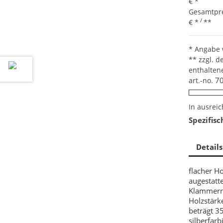
€
*
Gesamtpre
/
€
*
**
* Angabe 
** zzgl. d
enthalten
70
art.-no.
In ausrei
Spezifis
Details
flacher Ho
augestatte
Klammern
Holzstärk
beträgt 
silberfarb