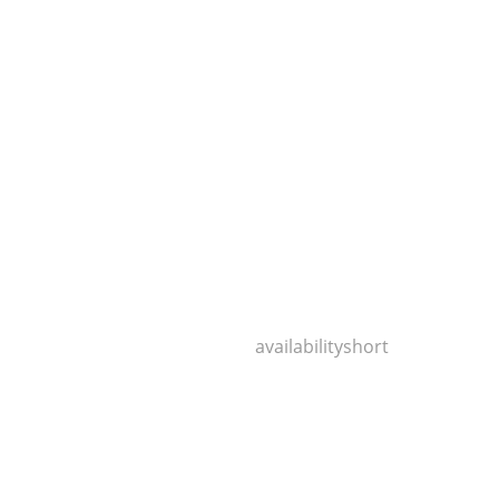
300b/45cm Buche natur lack
3,17 €
availabilityshort