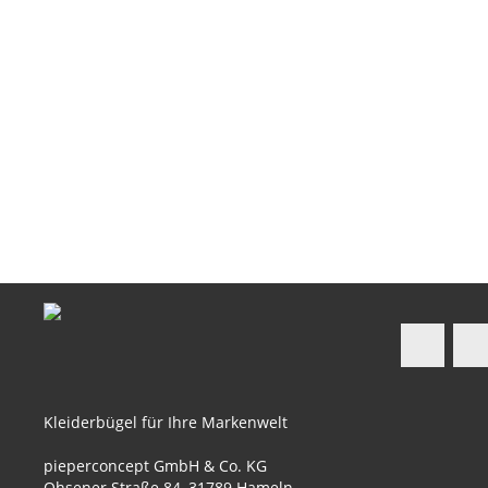
Auf F
Kleiderbügel für Ihre Markenwelt
pieperconcept GmbH & Co. KG
Ohsener Straße 84, 31789 Hameln