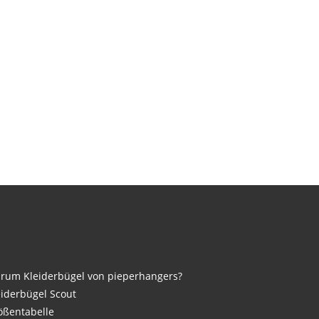
rum Kleiderbügel von pieperhangers?
eiderbügel Scout
ößentabelle