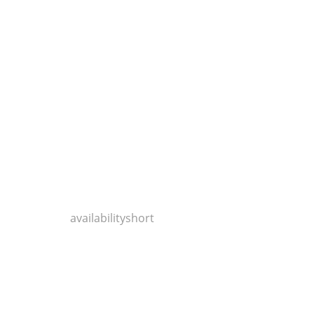
300c/45cm Buche natur lackiert
2,41 €
availabilityshort