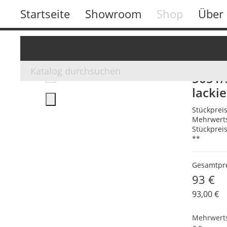
Startseite
Showroom
Shop
Über
Überblick
Kleiderbügel
Hotellerie
Zube
5051/
lackie
Stückprei
Mehrwerts
Stückprei
**
Gesamtpr
93 €
93,00 €
Mehrwerts