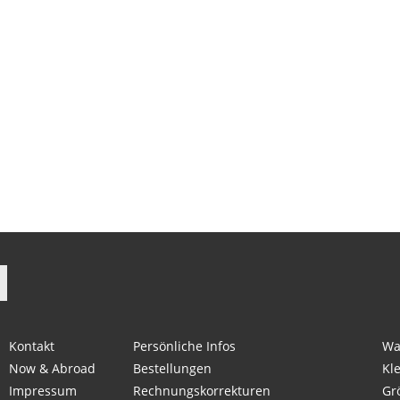
acebook folgen
Auf Instagram folgen
Kontakt
Persönliche Infos
Wa
Now & Abroad
Bestellungen
Kl
Impressum
Rechnungskorrekturen
Gr