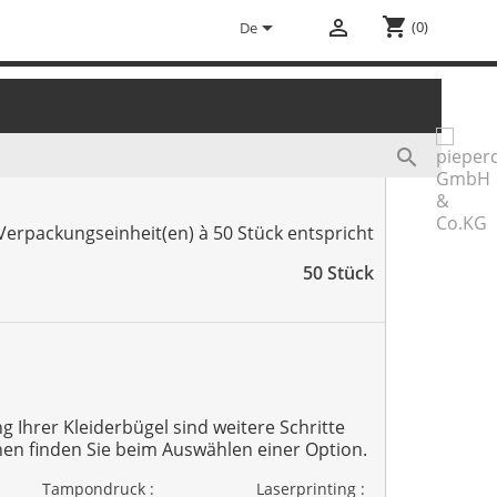
shopping_cart


(0)
De

Verpackungseinheit(en) à 50 Stück entspricht
50
Stück
ng Ihrer Kleiderbügel sind weitere Schritte
nen finden Sie beim Auswählen einer Option.
Tampondruck :
Laserprinting :