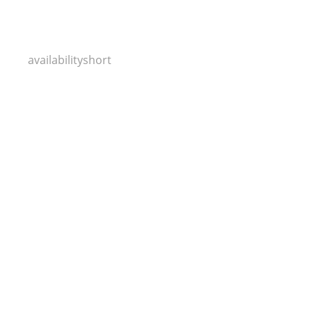
7,18 €
14,20 €
6,66 €
availabilityshort
7283c/45cm Esche roh
5,10 €