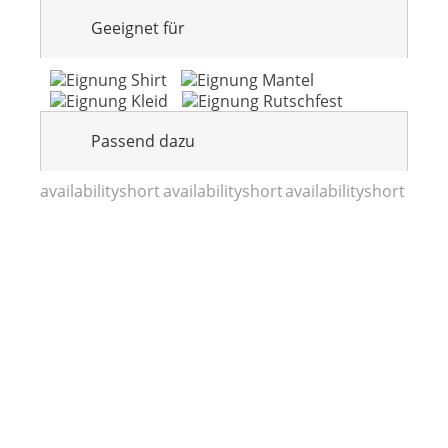
Geeignet für
Passend dazu
availabilityshort
availabilityshort
availabilityshort
7282c/45cm
Esche
7282c/45cm
Vintage
7280c/41cm
Esche roh
Premium
Esche roh